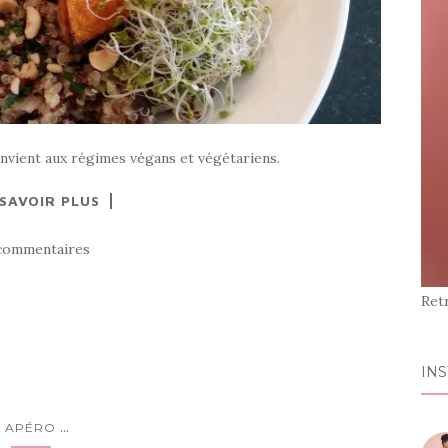
onvient aux régimes végans et végétariens.
 SAVOIR PLUS
commentaires
Ret
IN
...
APÉRO